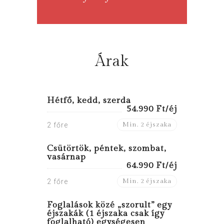
Árak
Hétfő, kedd, szerda
54.990 Ft/éj
Min. 2 éjszaka
2 főre
Csütörtök, péntek, szombat,
vasárnap
64.990 Ft/éj
Min. 2 éjszaka
2 főre
Foglalások közé „szorult” egy
éjszakák (1 éjszaka csak így
foglalható) egységesen