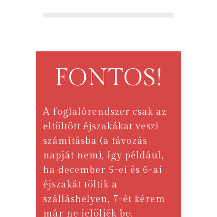
FONTOS!
A foglalórendszer csak az
eltöltött éjszakákat veszi
számításba (a távozás
napját nem), így például,
ha december 5-ei és 6-ai
éjszakát töltik a
szálláshelyen, 7-ét kérem
már ne jelöljék be.