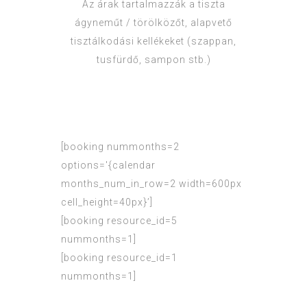
Az árak tartalmazzák a tiszta
ágyneműt / törölközőt, alapvető
tisztálkodási kellékeket (szappan,
tusfürdő, sampon stb.)
[booking nummonths=2
options='{calendar
months_num_in_row=2 width=600px
cell_height=40px}’]
[booking resource_id=5
nummonths=1]
[booking resource_id=1
nummonths=1]