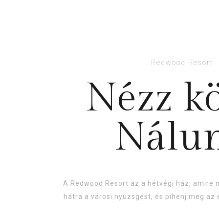
Redwood Resort
Nézz k
Nálu
A Redwood Resort az a hétvégi ház, amire m
hátra a városi nyüzsgést, és pihenj meg az 