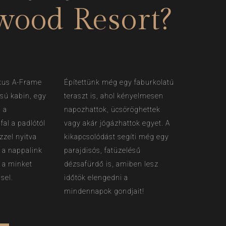
ood Resort?
ikus A-Frame
Építettünk még egy faburkolatú
lusú kabin, egy
teraszt is, ahol kényelmesen
s a
napozhattok, ücsöröghettek
fal a padlótól
vagy akár jógázhattok egyet. A
zzel nyitva
kikapcsolódást segíti még egy
s a nappalink
parajdisós, fatüzelésű
k a minket
dézsafürdő is, amiben lesz
sel.
időtök elengedni a
mindennapok gondjait!