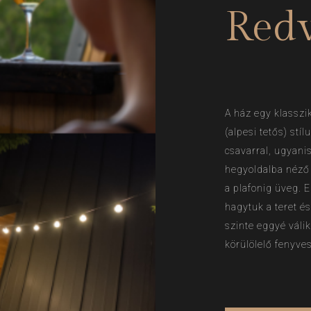
Redw
A ház egy klassz
(alpesi tetős) stí
csavarral, ugyani
hegyoldalba néző 
a plafonig üveg. E
hagytuk a teret é
szinte eggyé váli
körülölelő fenyves