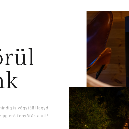
örül
nk
indig is vágytál! Hagyd
égig érő fenyőfák alatt!