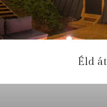
Éld á