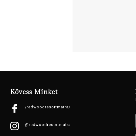
Kövess Minket
/redwoodresortmatra/
@redwoodresortmatra