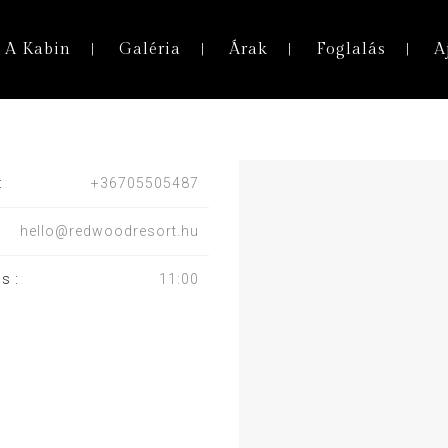
A Kabin
Galéria
Árak
Foglalás
A
:
+36705505487
hello@redwoodresort.hu
s :
11:00