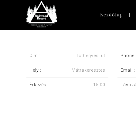
Kezdőlap
Cím :
Tóthegyesi út
Phone 
Hely :
Mátrakeresztes
Email :
Érkezés :
15:00
Távozá