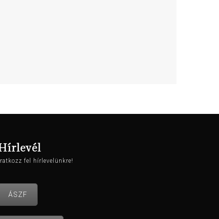
Hírlevél
Iratkozz fel hírlevelünkre!
ÁSZF