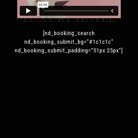
HOTEL WORDPRESS THEME
LUXURY HOTEL
[nd_booking_search
nd_booking_submit_bg="#1c1c1c"
BOOK NOW
nd_booking_submit_padding="51px 25px"]